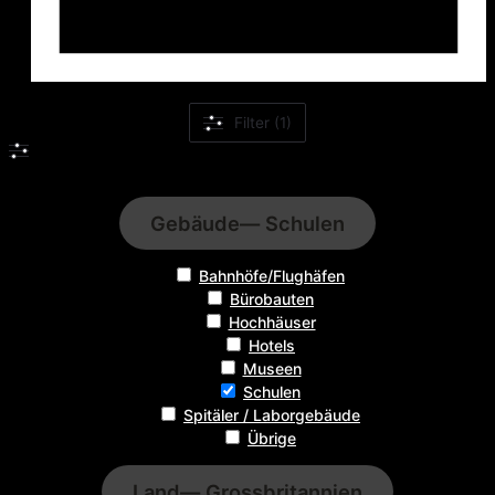
Filter (1)
Filter
Gebäude
— Schulen
Bahnhöfe/Flughäfen
Bürobauten
Hochhäuser
Hotels
Museen
Schulen
Spitäler / Laborgebäude
Übrige
Land
— Grossbritannien