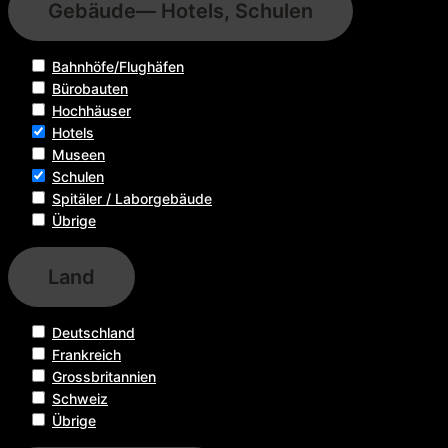
Gebäude
— Hotels, Schulen
Bahnhöfe/Flughäfen
Bürobauten
Hochhäuser
Hotels
Museen
Schulen
Spitäler / Laborgebäude
Übrige
Land
Deutschland
Frankreich
Grossbritannien
Schweiz
Übrige