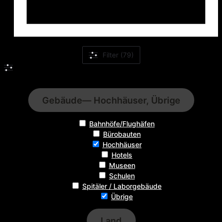
Filter (79)
Filter
Gebäude
— Hochhäuser, Übrige
Bahnhöfe/Flughäfen
Bürobauten
Hochhäuser
Hotels
Museen
Schulen
Spitäler / Laborgebäude
Übrige
Land