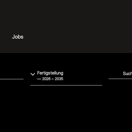
Jobs
Fertigstellung
Suchen
— 2026 – 2035
radeplatz
ach, 8098
Projekt: Yond – Campus, Zürich
Bauherr: Swiss Prime Site
Meuron
Immobilien AG
Architekt: SLIK Architekten GmbH