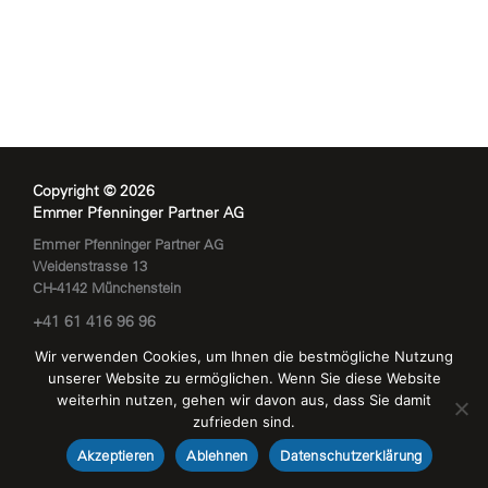
Copyright © 2026
Emmer Pfenninger Partner AG
Emmer Pfenninger Partner AG
Weidenstrasse 13
CH-4142 Münchenstein
+41 61 416 96 96
info@eppag.ch
Wir verwenden Cookies, um Ihnen die bestmögliche Nutzung
Impressum
unserer Website zu ermöglichen. Wenn Sie diese Website
Datenschutzerklärung
weiterhin nutzen, gehen wir davon aus, dass Sie damit
zufrieden sind.
Akzeptieren
Ablehnen
Datenschutzerklärung