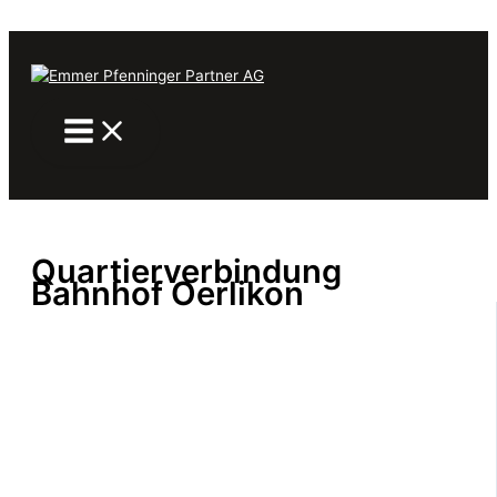
Zum Inhalt springen
Quartierverbindung
Bahnhof Oerlikon
Von
mhp_admin
/
29. August 2024
PREVIOUS
NEXT