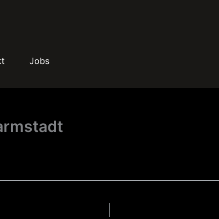
kt
Jobs
armstadt