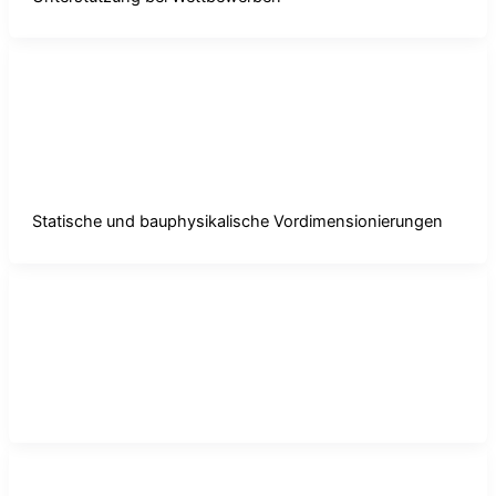
was
Statische und bauphysikalische
Vordimensionierungen
was
/ Von
mhp_admin
Statische und bauphysikalische Vordimensionierungen
was
Fassadenkonzepte, Fassadenstrukturen,
Ausschreibungen, Leistungsverzeichnisse
was
/ Von
mhp_admin
was