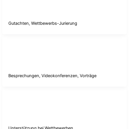
Gutachten, Wettbewerbs-Jurierung
was
/ Von
mhp_admin
Gutachten, Wettbewerbs-Jurierung
was
Besprechungen, Videokonferenzen, Vorträge
was
/ Von
mhp_admin
Besprechungen, Videokonferenzen, Vorträge
was
Unterstützung bei Wettbewerben
was
/ Von
mhp_admin
Unterstützung bei Wettbewerben