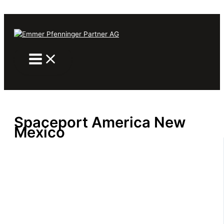
Aller au contenu
Spaceport America New
Mexico
Par
eppag_red
/
24. novembre 2025
PRÉCÉDENT
SUIVANT